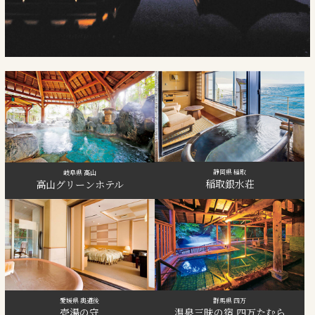
静岡県 稲取
岐阜県 高山
稲取銀水荘
高山グリーンホテル
群馬県 四万
愛媛県 奥道後
温泉三昧の宿 四万たむら
壱湯の守