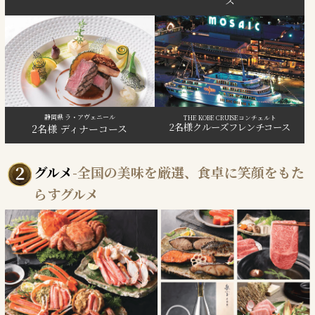
ス
静岡県 ラ・アヴェニール
THE KOBE CRUISEコンチェルト
2名様クルーズフレンチコース
2名様 ディナーコース
グルメ
-全国の美味を厳選、食卓に笑顔をもた
らすグルメ
2