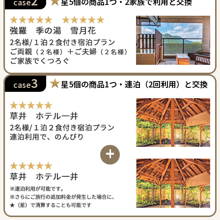
2
星5個の商品1つ・2家族で利用と交換
case
★
3
星5個の商品1つ・連泊（2回利用）と交換
case