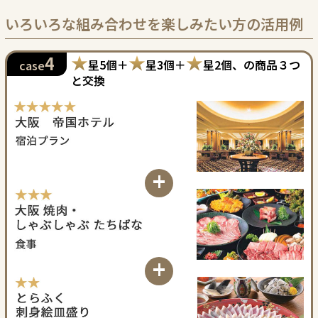
いろいろな組み合わせを楽しみたい方の活用例
★
★
★
4
星5個＋
星3個＋
星2個、の商品３つ
case
と交換