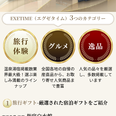
3
EXETIME（エグゼタイム）
つのカテゴリー
旅行・体験
グルメ
逸品
温泉湯宿掲載数業
全国各地の自慢の
人気の品々を厳選
界最大級！
選ぶ楽
産直品から、
お取
し、
多数掲載して
しみ満載のライン
り寄せ人気商品ま
います
ナップ
で豊富
旅行ギフト
-厳選された宿泊ギフトをご紹介
1
指宿白水館