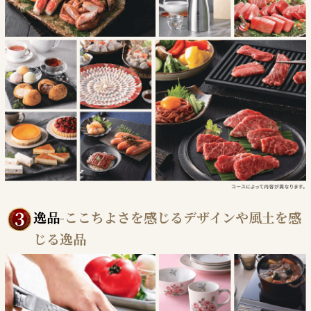
逸品
-ここちよさを感じるデザインや風土を感
じる逸品
3