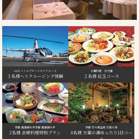
AirX ヘリコプタースカイクルーズ
上海料理 状元樓
３名様ヘリクルージング体験
２名様 紅玉コース
京都 高雄錦水亭
京都 高雄錦水亭
京都 竹の郷温泉 万葉の湯
2名様 会席料理特別プラン
4名様 万葉の湯ゆったり1日コー