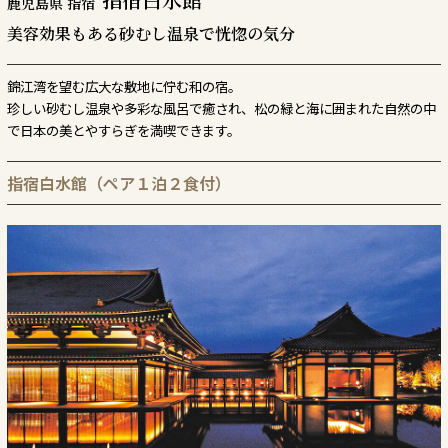
鹿児島県 指宿
美容効果もある砂むし温泉で恍惚の気分
錦江湾を望む広大な敷地に佇む和の宿。
珍しい砂むし温泉や多彩な風呂で癒され、松の緑と海に囲まれた自然の中
で日本の美とやすらぎを満喫できます。
指宿白水館（ペア１泊２食付）