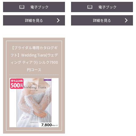
電子ブック
電子ブック
詳細を見る
詳細を見る
【ブライダル専用カタログギ
フト】Wedding Tiara(ウェデ
ィング ティアラ) シルク7900
円コース