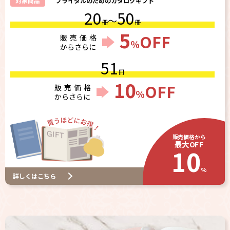
対象商品
ブライダルのためのカタログギフト
20
50
～
冊
冊
5
OFF
販売価格
％
からさらに
51
冊
10
OFF
販売価格
％
からさらに
販売価格から
最大OFF
10
%
詳しくはこちら