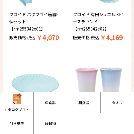
フロイド バタフライ箸置5
フロイド 有田ジュエル 3ピ
個セット
ースラウンド
【rm255342e01】
【rm255342e02】
￥
4,070
￥
4,169
販売価格
税込
販売価格
税込
洋食器
和食器
タオル
カタログギフト
花皿 みずはだ
つぼみ フリーカップペア
引き菓子
縁起物
【rm255033e02】
【rm255042e01】
￥
3,245
￥
3,245
販売価格
税込
販売価格
税込