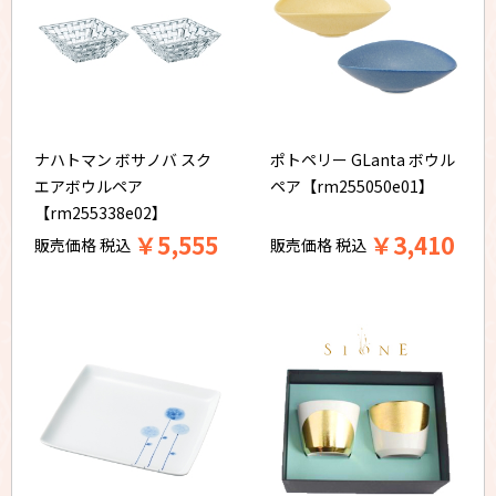
ナハトマン ボサノバ スク
ポトペリー GLanta ボウル
エアボウルペア
ペア【rm255050e01】
【rm255338e02】
￥
5,555
￥
3,410
販売価格
税込
販売価格
税込