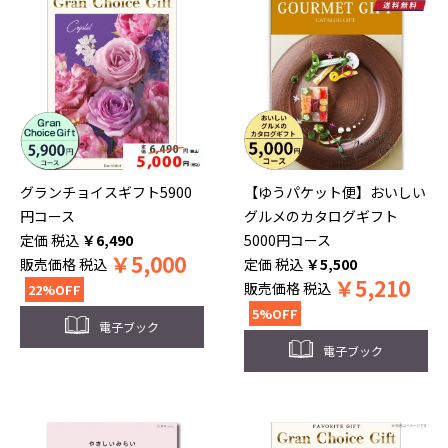
グランチョイスギフト5900
【ゆうパケット便】おいしい
円コース
グルメのカタログギフト
税込
￥
6,490
5000円コース
￥
5,000
販売価格
税込
税込
￥
5,500
￥
5,210
販売価格
税込
22%OFF
5%OFF
電子ブック
電子ブック