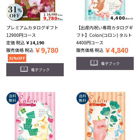
プレミアムカタログギフト
【出産内祝い専用カタログギ
12900円コース
フト】Colon(コロン) タルト
税込
￥
14,190
4400円コース
￥
9,780
￥
4,840
販売価格
税込
販売価格
税込
31%OFF
電子ブック
電子ブック