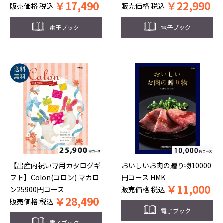
￥
17,490
￥
22,990
販売価格
税込
販売価格
税込
電子ブック
電子ブック
【出産内祝い専用カタログギ
おいしいお肉の贈り物10000
フト】Colon(コロン) マカロ
円コース HMK
￥
11,000
ン25900円コース
販売価格
税込
￥
28,490
販売価格
税込
電子ブック
電子ブック