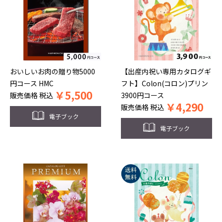
おいしいお肉の贈り物5000
【出産内祝い専用カタログギ
円コース HMC
フト】Colon(コロン)プリン
￥
5,500
販売価格
税込
3900円コース
￥
4,290
販売価格
税込
電子ブック
電子ブック