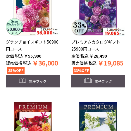
グランチョイスギフト50900
プレミアムカタログギフト
円コース
25900円コース
税込
￥
55,990
税込
￥
28,490
￥
36,000
￥
19,085
販売価格
税込
販売価格
税込
35%OFF
33%OFF
電子ブック
電子ブック