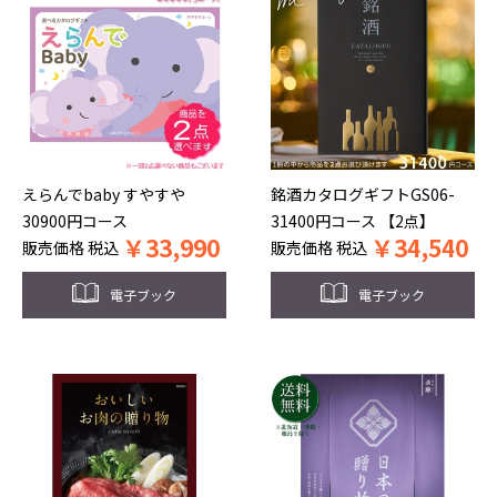
えらんでbaby すやすや
銘酒カタログギフトGS06-
30900円コース
31400円コース 【2点】
￥
33,990
￥
34,540
販売価格
税込
販売価格
税込
電子ブック
電子ブック