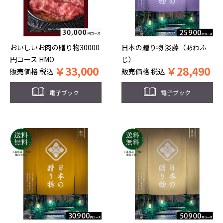
おいしいお肉の贈り物30000
日本の贈り物 淡藤（あわふ
円コース HMO
じ）
￥
33,000
￥
28,490
販売価格
税込
販売価格
税込
電子ブック
電子ブック