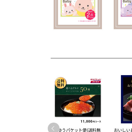
いしいグルメのカタロ
【ゆうパケット便(送料無
おいしい