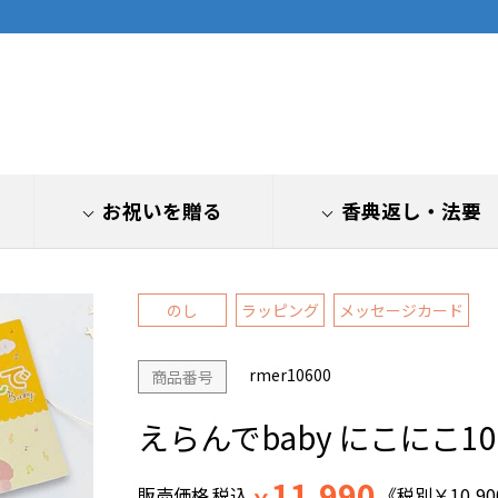
お祝いを贈る
香典返し
・法要
のし
ラッピング
メッセージカード
rmer10600
商品番号
えらんでbaby にこにこ1
11,990
販売価格
税込
《税別
￥
10,90