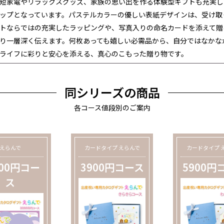
短家電やリラックスグッズ、家族の思い出を作る体験型ギフトも充実し
ップとなっています。パステルカラーの優しい表紙デザインは、受け取
トならではの充実したラッピングや、写真入りの命名カードを添えて贈
り一層深く伝えます。何枚あっても嬉しい必需品から、自分ではなかな
ライフに彩りと安心を添える、真心のこもった贈り物です。
同シリーズの商品
各コース値段別のご案内
えらんで
カードタイプ えらんで
カードタイプ 
900円コー
3900円コース
5900円
ス