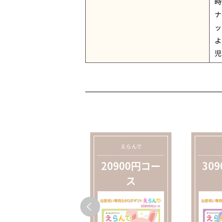
時
ナ
ッ
よ
児
えらんで
えらんで
10900円コー
20900円コー
30
ス
ス