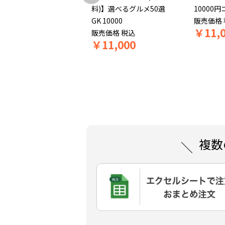
ギフト11000円コース
料)】選べるグルメ50選
10000円
税込
￥
12,100
GK 10000
販売価格
￥
11,
売価格
税込
販売価格
税込
10%OFF
10,890
￥
11,000
複数