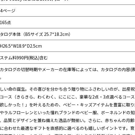
14ページ
165点
タログ本体（B5サイズ 25.7*18.2cm）
H26.5*W18.9*D2.5cm
ステム料990円(税込)含む
カタログの切替時期やメーカーの在庫等によっては、カタログの内容(
。
しい命の誕生。その喜びを分かち合う贈り物にふさわしいのが、出産祝
コース（きらきら、わくわく、にこにこ、豪華な2点・3点選べるコー
欲しかった！」を叶えるための、ベビー・キッズアイテムを豊富に取り
やラルフローレンといった憧れブランドのベビー服、ボーネルンドの知
、品質とデザインを兼ね備えた逸品が勢揃い。さらに、赤ちゃんの月齢
に合わせた最適なギフトを直感的に選べるのも嬉しいポイントです。育