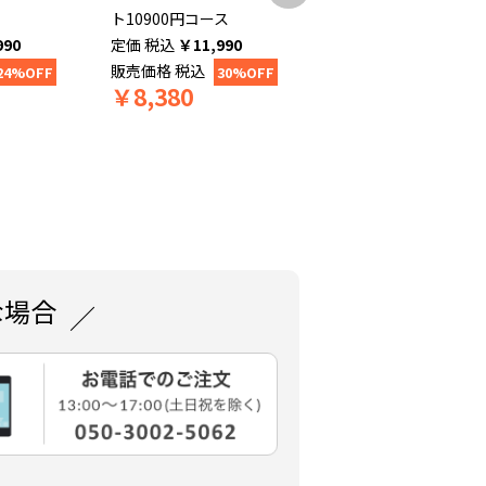
ト10900円コース
グギフト】Wedding
990
税込
￥
11,990
Tiara(ウェディング 
販売価格
税込
アラ) マリアベール109
24%OFF
30%OFF
￥
8,380
円コース
販売価格
税込
￥
11,990
な場合