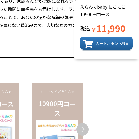
ており、家族みんなが笑顔になれるライン
えらんでbaby にこにこ
った瞬間に幸福感をお届けします。ラムビ
10900円コース
ることで、あなたの温かな祝福の気持ちを
か買わない贅沢品まで。大切なあの方の育
11,990
税込
￥
カートボタンへ移動
えらんで
カードタイプ えらんで
カードタイプ えらんで
コース
10900円コー
20900円コー
ス
ス