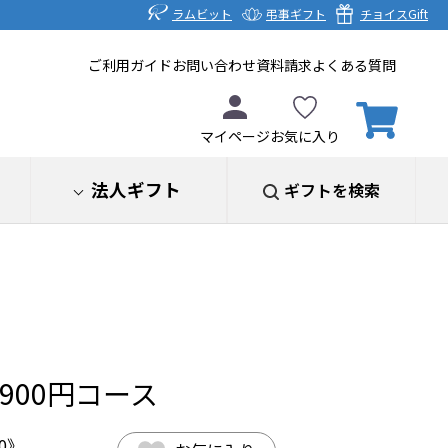
ラムビット
弔事ギフト
チョイスGift
ご利用ガイド
お問い合わせ
資料請求
よくある質問
マイページ
お気に入り
法人ギフト
ギフトを検索
0900円コース
0
》