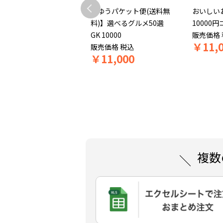
いしいグルメのカタロ
【ゆうパケット便(送料無
おいしい
ギフト11000円コース
料)】選べるグルメ50選
10000円
税込
￥
12,100
GK 10000
販売価格
￥
11,
売価格
税込
販売価格
税込
10%OFF
10,890
￥
11,000
複数