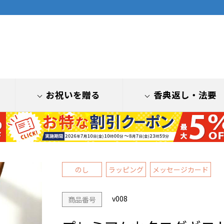
お祝いを贈る
香典返し
・法要
のし
ラッピング
メッセージカード
v008
商品番号