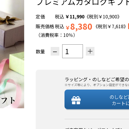
プレミアムカタログギフト
税込
￥
11,990
《税別
￥
10,900
》
8,380
販売価格
税込
《税別
￥
7,618
》
￥
（消費税率：
10％
）
−
＋
数量
ラッピング・のしなどご希望の
※サイズ等により、オプション設定ができな
のしなど
カート