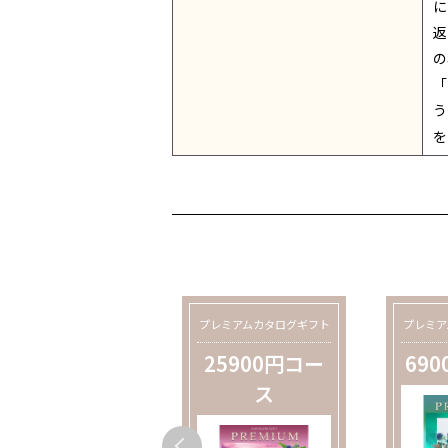
に
返
の
「
う
を
プレミアムカタログギフト
プレミアムカタログギフト
プレミア
12900円コー
25900円コー
69
ス
ス