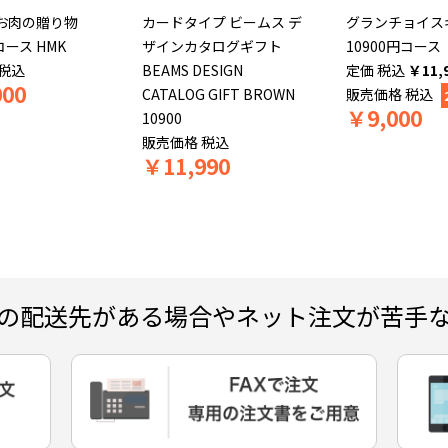
お肉の贈り物
カードタイプ ビームス デ
グランチョイス
コース HMK
ザインカタログギフト
10900円コース
税込
BEAMS DESIGN
税込
￥
11,
000
CATALOG GIFT BROWN
販売価格
税込
￥
9,000
10900
販売価格
税込
￥
11,990
の配送先がある場合やネット注文が苦手