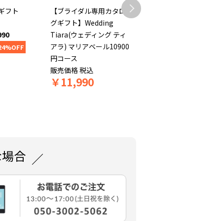
ギフト
【ブライダル専用カタロ
えらんでbaby にこに
グギフト】Wedding
10900円コース
990
Tiara(ウェディング ティ
販売価格
税込
￥
11,990
アラ) マリアベール10900
24%OFF
円コース
販売価格
税込
￥
11,990
な場合