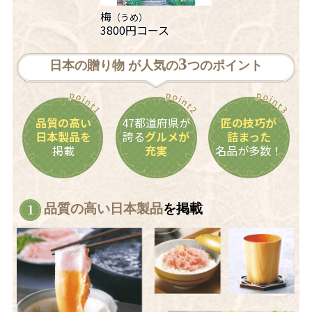
梅
（うめ）
3800円コース
3
日本の贈り物 が人気の
つのポイント
品質の高い
point1
47都道府県が
point2
匠の技巧が
point3
日本製品を
誇る
グルメが
詰まった
掲載
充実
名品が多数！
品質の高い日本製品
を掲載
1