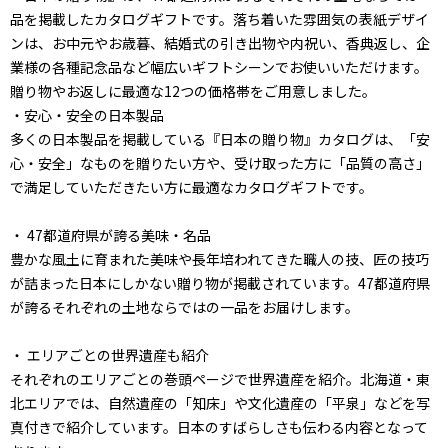
品を掲載したカタログギフトです。落ち着いた雰囲気の表紙デザイ
ンは、お中元やお歳暮、結婚式の引き出物や内祝い、香典返し、企
業様の各種記念品など幅広いギフトシーンでお使いいただけます。
贈り物やお返しに最適な12つの価格帯をご用意しました。
・安心・安全の日本製品
多くの日本製品を掲載している『日本の贈り物』カタログは、「安
心・安全」なものを贈りたい方や、受け取った方に「品質の高さ」
で満足していただきたい方に最適なカタログギフトです。
・ 47都道府県が誇る美味・名品
豊かな風土に育まれた美味や長年培われてきた職人の技、匠の技巧
が詰まった日本にしかない贈り物が掲載されています。47都道府県
が誇るそれぞれの土地ならではの一品をお届けします。
・ エリアごとの世界遺産も紹介
それぞれのエリアごとの巻頭ページで世界遺産を紹介。北海道・東
北エリアでは、自然遺産の「知床」や文化遺産の「平泉」などを写
真付きで紹介しています。日本のすばらしさも伝わる内容となって