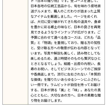
ト『日本の贈り物』です。全コースを通して、
日本各地の伝統工芸品から、旬を味わう産地直
送グルメまで、職人のこだわりが詰まった上質
なアイテムを厳選しました。ページをめくれ
ば、大切に受け継がれてきた和の道具や、食卓
を豊かに彩る郷土の味など、日本の良さを再発
見できるようなラインナップが広がります。ご
予算に合わせて選べる各コースは、どれも「品
質」と「物語」を重視しており、贈る方の知性
と、受け取る方への敬意が伝わる内容となって
います。写真や解説も美しく、読み物としても
楽しめるため、選ぶ時間そのものも贅沢なひと
ときとなるでしょう。結婚・出産の内祝い、長
寿のお祝い、そしてビジネスシーンでのご挨拶
や香典返しまで。流行に左右されない「本質的
な価値」を贈りたいあらゆるシーンにふさわし
い一冊です。ラムビットが自信を持ってお届け
する、日本が誇る「美」と「味」。あなたの真
心とともに、大切なあの方へ、日本の素敵な贈
り物をお届けします。