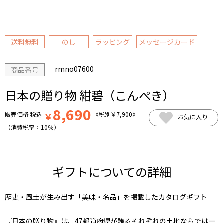
送料無料
のし
ラッピング
メッセージカード
rmno07600
商品番号
日本の贈り物 紺碧（こんぺき）
8,690
販売価格
税込
￥
《税別
￥
7,900
》
お気に入り
（消費税率：
10％
）
ギフトについての詳細
歴史・風土が生み出す「美味・名品」を掲載したカタログギフト
『日本の贈り物』は、47都道府県が誇るそれぞれの土地ならでは一