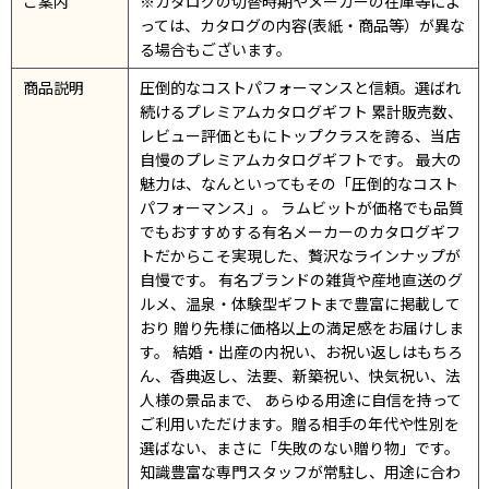
ご案内
※カタログの切替時期やメーカーの在庫等によ
っては、カタログの内容(表紙・商品等）が異な
る場合もございます。
商品説明
圧倒的なコストパフォーマンスと信頼。選ばれ
続けるプレミアムカタログギフト 累計販売数、
レビュー評価ともにトップクラスを誇る、当店
自慢のプレミアムカタログギフトです。 最大の
魅力は、なんといってもその「圧倒的なコスト
パフォーマンス」。 ラムビットが価格でも品質
でもおすすめする有名メーカーのカタログギフ
トだからこそ実現した、贅沢なラインナップが
自慢です。 有名ブランドの雑貨や産地直送のグ
ルメ、温泉・体験型ギフトまで豊富に掲載して
おり 贈り先様に価格以上の満足感をお届けしま
す。 結婚・出産の内祝い、お祝い返しはもちろ
ん、香典返し、法要、新築祝い、快気祝い、法
人様の景品まで、 あらゆる用途に自信を持って
ご利用いただけます。贈る相手の年代や性別を
選ばない、まさに「失敗のない贈り物」です。
知識豊富な専門スタッフが常駐し、用途に合わ