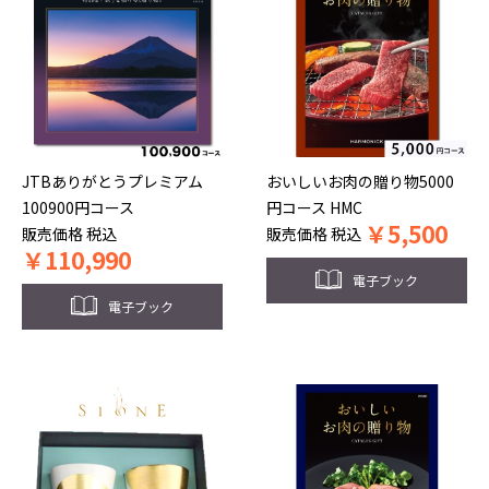
JTBありがとうプレミアム
おいしいお肉の贈り物5000
100900円コース
円コース HMC
￥
5,500
販売価格
税込
販売価格
税込
￥
110,990
電子ブック
電子ブック