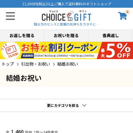
11,000円(税込)以上ご購入で送料無料のギフトショップ
0
贈る方のセンスと感謝の気持ちをカタチに…
お返しを贈る
お祝いを贈る
香典返し
トップ
引出物・お祝い
結婚お祝い
結婚お祝い
更にカテゴリを絞る
1,460
全
件中 1件～24件表示