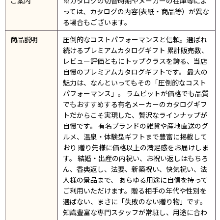
ご案内
※カタログの切替時期やメーカーの在庫等によ
っては、カタログの内容(表紙・商品等）が異な
る場合もございます。
商品説明
圧倒的なコストパフォーマンスと信頼。選ばれ
続けるプレミアムカタログギフト 累計販売数、
レビュー評価ともにトップクラスを誇る、当店
自慢のプレミアムカタログギフトです。 最大の
魅力は、なんといってもその「圧倒的なコスト
パフォーマンス」。 ラムビットが価格でも品質
でもおすすめする有名メーカーのカタログギフ
トだからこそ実現した、贅沢なラインナップが
自慢です。 有名ブランドの雑貨や産地直送のグ
ルメ、温泉・体験型ギフトまで豊富に掲載して
おり 贈り先様に価格以上の満足感をお届けしま
す。 結婚・出産の内祝い、お祝い返しはもちろ
ん、香典返し、法要、新築祝い、快気祝い、法
人様の景品まで、 あらゆる用途に自信を持って
ご利用いただけます。贈る相手の年代や性別を
選ばない、まさに「失敗のない贈り物」です。
知識豊富な専門スタッフが常駐し、用途に合わ