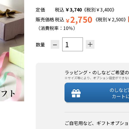
税込
￥
3,740
《税別
￥
3,400
》
2,750
販売価格
税込
《税別
￥
2,500
》
￥
（消費税率：
10％
）
−
＋
数量
ラッピング・のしなどご希望の
※サイズ等により、オプション設定ができな
のしなど
カート
ご自宅用など、ギフトオプショ