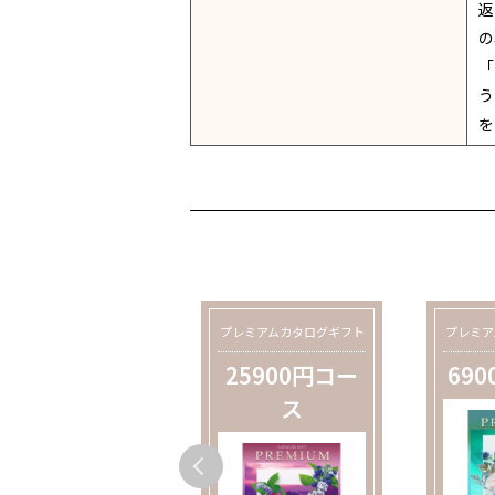
返
の
「
う
を
プレミアムカタログギフト
プレミアムカタログギフト
プレミア
12900円コー
25900円コー
69
ス
ス