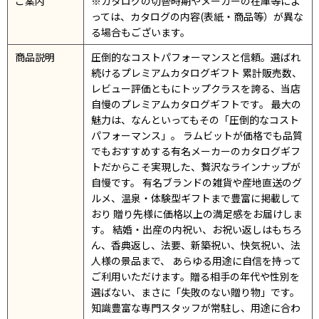
ご案内
※カタログの切替時期やメーカーの在庫等によ
っては、カタログの内容(表紙・商品等）が異な
る場合もございます。
商品説明
圧倒的なコストパフォーマンスと信頼。選ばれ
続けるプレミアムカタログギフト 累計販売数、
レビュー評価ともにトップクラスを誇る、当店
自慢のプレミアムカタログギフトです。 最大の
魅力は、なんといってもその「圧倒的なコスト
パフォーマンス」。 ラムビットが価格でも品質
でもおすすめする有名メーカーのカタログギフ
トだからこそ実現した、贅沢なラインナップが
自慢です。 有名ブランドの雑貨や産地直送のグ
ルメ、温泉・体験型ギフトまで豊富に掲載して
おり 贈り先様に価格以上の満足感をお届けしま
す。 結婚・出産の内祝い、お祝い返しはもちろ
ん、香典返し、法要、新築祝い、快気祝い、法
人様の景品まで、 あらゆる用途に自信を持って
ご利用いただけます。贈る相手の年代や性別を
選ばない、まさに「失敗のない贈り物」です。
知識豊富な専門スタッフが常駐し、用途に合わ