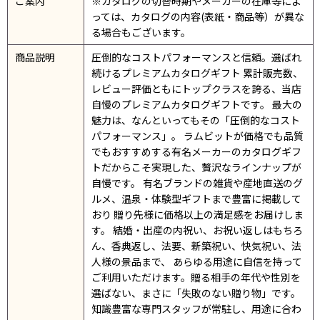
ご案内
※カタログの切替時期やメーカーの在庫等によ
っては、カタログの内容(表紙・商品等）が異な
る場合もございます。
商品説明
圧倒的なコストパフォーマンスと信頼。選ばれ
続けるプレミアムカタログギフト 累計販売数、
レビュー評価ともにトップクラスを誇る、当店
自慢のプレミアムカタログギフトです。 最大の
魅力は、なんといってもその「圧倒的なコスト
パフォーマンス」。 ラムビットが価格でも品質
でもおすすめする有名メーカーのカタログギフ
トだからこそ実現した、贅沢なラインナップが
自慢です。 有名ブランドの雑貨や産地直送のグ
ルメ、温泉・体験型ギフトまで豊富に掲載して
おり 贈り先様に価格以上の満足感をお届けしま
す。 結婚・出産の内祝い、お祝い返しはもちろ
ん、香典返し、法要、新築祝い、快気祝い、法
人様の景品まで、 あらゆる用途に自信を持って
ご利用いただけます。贈る相手の年代や性別を
選ばない、まさに「失敗のない贈り物」です。
知識豊富な専門スタッフが常駐し、用途に合わ