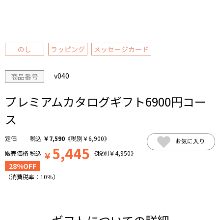
のし
ラッピング
メッセージカード
v040
商品番号
プレミアムカタログギフト6900円コー
ス
税込
￥
7,590
《税別
￥
6,900
》
お気に入り
5,445
販売価格
税込
￥
《税別
￥
4,950
》
28%OFF
（消費税率：
10％
）