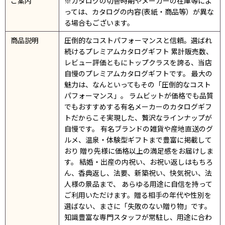
ご案内
※カタログの切替時期やメーカーの在庫等によ
っては、カタログの内容(表紙・商品等）が異な
る場合もございます。
商品説明
圧倒的なコストパフォーマンスと信頼。選ばれ
続けるプレミアムカタログギフト 累計販売数、
レビュー評価ともにトップクラスを誇る、当店
自慢のプレミアムカタログギフトです。 最大の
魅力は、なんといってもその「圧倒的なコスト
パフォーマンス」。 ラムビットが価格でも品質
でもおすすめする有名メーカーのカタログギフ
トだからこそ実現した、贅沢なラインナップが
自慢です。 有名ブランドの雑貨や産地直送のグ
ルメ、温泉・体験型ギフトまで豊富に掲載して
おり 贈り先様に価格以上の満足感をお届けしま
す。 結婚・出産の内祝い、お祝い返しはもちろ
ん、香典返し、法要、新築祝い、快気祝い、法
人様の景品まで、 あらゆる用途に自信を持って
ご利用いただけます。贈る相手の年代や性別を
選ばない、まさに「失敗のない贈り物」です。
知識豊富な専門スタッフが常駐し、用途に合わ